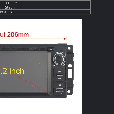
4 route
Steun
opa
USB