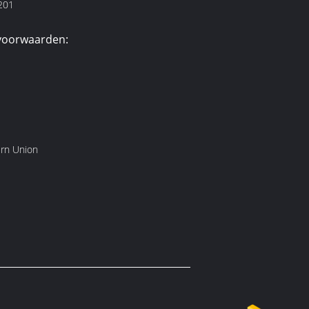
201
voorwaarden:
ern Union