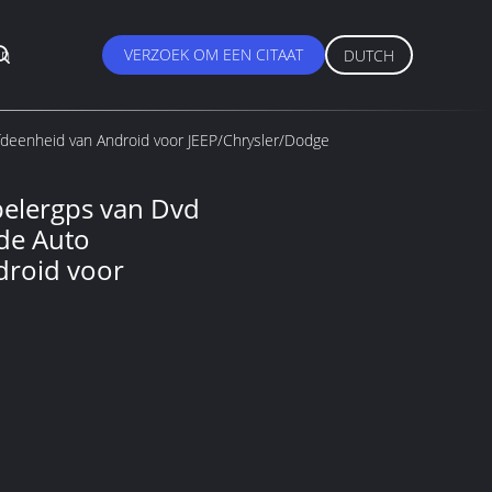
en
VERZOEK OM EEN CITAAT
DUTCH
fdeenheid van Android voor JEEP/Chrysler/Dodge
pelergps van Dvd
de Auto
droid voor