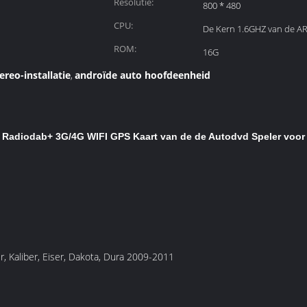
Resolutie:
800 * 480
CPU:
De Kern 1.6GHZ van de AR
ROM:
16G
reo-installatie
androïde auto hoofdeenheid
,
de Radiodab+ 3G/4G WIFI GPS Kaart van de de Autodvd Speler voo
Kaliber, Eiser, Dakota, Dura 2009-2011