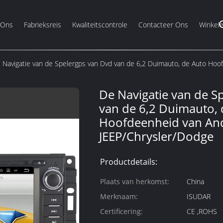
 Ons
Fabrieksreis
Kwaliteitscontrole
Contacteer Ons
Winkel
 Navigatie van de Spelergps van Dvd van de 6,2 Duimauto, de Auto Hoo
De Navigatie van de S
van de 6,2 Duimauto, 
Hoofdeenheid van An
JEEP/Chrysler/Dodge
Productdetails:
Plaats van herkomst:
China
Merknaam:
ISUDAR
Certificering:
CE ,ROHS