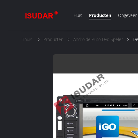
Huis
Producten
Ongeveer
Thuis
Producten
Androïde Auto Dvd Speler
De