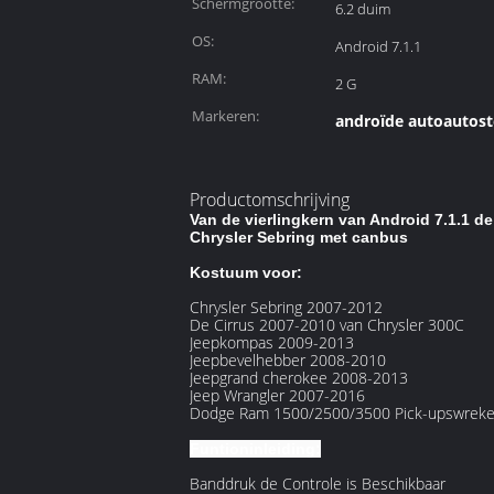
Schermgrootte:
6.2 duim
OS:
Android 7.1.1
RAM:
2 G
Markeren:
androïde autoautoste
Productomschrijving
Van de vierlingkern van Android 7.1.1 
Chrysler Sebring met canbus
Kostuum voor:
Chrysler Sebring 2007-2012
De Cirrus 2007-2010 van Chrysler 300C
Jeepkompas 2009-2013
Jeepbevelhebber 2008-2010
Jeepgrand cherokee 2008-2013
Jeep Wrangler 2007-2016
Dodge Ram 1500/2500/3500 Pick-upswreker, 
Funtioninleiding:
Banddruk de Controle is Beschikbaar