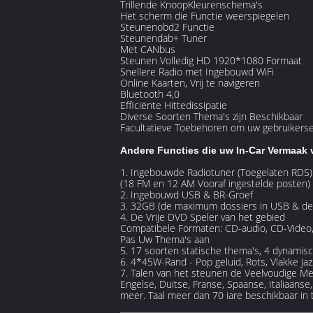
Trillende KnoopKleurenschema's
Het scherm die Functie weerspiegelen
Steunenobd2 Functie
Steunendab+ Tuner
Met CANbus
Steunen Volledig HD 1920*1080 Formaat
Snellere Radio met Ingebouwd WiFi
Online Kaarten, Vrij te navigeren
Bluetooth 4,0
Efficiënte Hittedissipatie
Diverse Soorten Thema's zijn Beschikbaar
Facultatieve Toebehoren om uw gebruikerser
Andere Functies die uw In-Car Vermaak v
1. Ingebouwde Radiotuner (Toegelaten RDS)
(18 FM en 12 AM Vooraf ingestelde posten)
2. Ingebouwd USB & BR-Groef
3. 32GB (de maximum dossiers in USB & de
4. De Vrije DVD Speler van het gebied
Compatibele Formaten: CD-audio, CD-Video
Pas Uw Thema's aan
5. 17 soorten statische thema's, 4 dynamis
6. 4*45W-Rand - Pop geluid, Rots, Vlakke Jaz
7. Talen van het steunen de Veelvoudige M
Engelse, Duitse, Franse, Spaanse, Italiaans
meer. Taal meer dan 70 iare beschikbaar in t