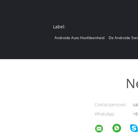
Label:
Androïde Auto Hoofdeenheid
De Androïde Ster
N
Contactpersoon:
sa
WhatsApp:
+8