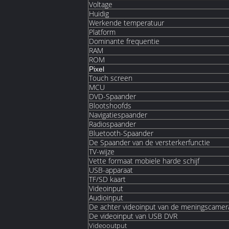
Voltage
Huidig
Werkende temperatuur
Platform
Dominante frequentie
RAM
ROM
Pixel
Touch screen
MCU
DVD-Spaander
Blootshoofds
Navigatiespaander
Radiospaander
Bluetooth-Spaander
De Spaander van de versterkerfunctie
TV-wijze
Vette formaat mobiele harde schijf
USB-apparaat
TF/SD kaart
Videoinput
Audioinput
De achter videoinput van de meningscamer
De videoinput van USB DVR
Videooutput