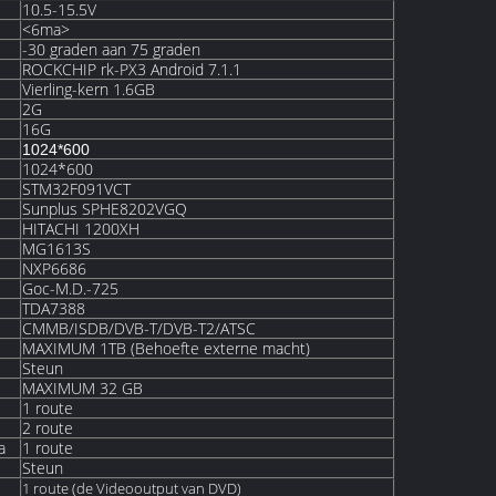
10.5-15.5V
<6ma>
-30 graden aan 75 graden
ROCKCHIP rk-PX3 Android 7.1.1
Vierling-kern 1.6GB
2G
16G
1024*600
1024*600
STM32F091VCT
Sunplus SPHE8202VGQ
HITACHI 1200XH
MG1613S
NXP6686
Goc-M.D.-725
TDA7388
CMMB/ISDB/DVB-T/DVB-T2/ATSC
MAXIMUM 1TB (Behoefte externe macht)
Steun
MAXIMUM 32 GB
1 route
2 route
a
1 route
Steun
1 route (de Videooutput van DVD)