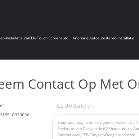
eo-Installatie Van De Touch Screenauto
Androïde Autoautostereo-Installatie
eem Contact Op Met O
les
Ga Uw Bericht in
613510039066