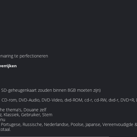
varing te perfectioneren
errijken
 SD-geheugenkaart zouden binnen 8GB moeten zijn)
, CD-rom, DVD-Audio, DVD-Video, dvd-ROM, cd-r, cd-RW, dvd-r, DVD+R
che thema's, Douane zelf
z, Klassiek, Gebruiker, Stem
enu
e, Portugese, Russische, Nederlandse, Poolse, Japanse, Vereenvoudigde &
otaal.