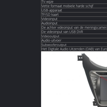
TV-wijze
Vette formaat mobiele harde schijf
USB-apparaat
TF/SD kaart
Videoinput
Audioinput
De achter videoinput van de meningscamer
De videoinput van USB DVR
Videooutput
Audio-uitvoer
Subwooferoutput
Het Digitale Audio Uitzenden (DAB) van Eur