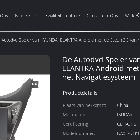
 Ons
Fabrieksreis
Kwaliteitscontrole
Contacteer Ons
Winkel
 Autodvd Speler van HYUNDAI ELANTRA Android met de Steun 3G van h
De Autodvd Speler v
ELANTRA Android met 
het Navigatiesysteem
Productdetails:
Plaats van herkomst:
China
Merknaam:
ISUDAR
Certificering:
CE, ROHS
Modelnummer:
NA05A7HY