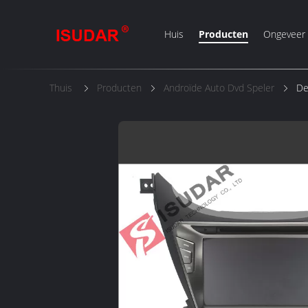
Huis
Producten
Ongeveer
Thuis
Producten
Androïde Auto Dvd Speler
De