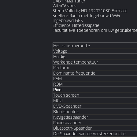
DAB+ Klaar tuner
WithCANbus
Steun Volledig HD 1920*1080 Formaat
Snellere Radio met Ingebouwd WiFi
Ingebouwd GPS
Efficiënte Hittedissipatie
Facultatieve Toebehoren om uw gebruikerser
Het schermgrootte
Voltage
Huidig
Werkende temperatuur
Platform
Dominante frequentie
RAM
ROM
Pixel
Touch screen
MCU
DVD-Spaander
Blootshoofds
Navigatiespaander
Radiospaander
Bluetooth-Spaander
De Spaander van de versterkerfunctie