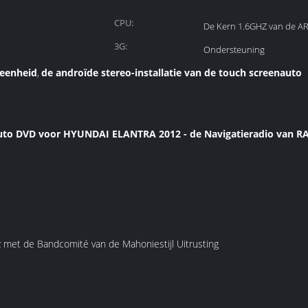
CPU:
De Kern 1.6GHZ van de AR
3G:
Ondersteuning
deenheid
de androïde stereo-installatie van de touch screenauto
,
auto DVD voor HYUNDAI ELANTRA 2012 - de Navigatieradio van R
et de Bandcomité van de Mahoniestijl Uitrusting