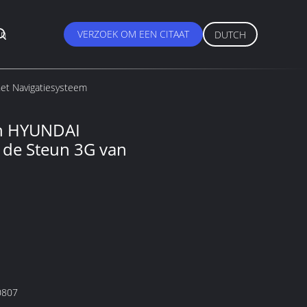
en
VERZOEK OM EEN CITAAT
DUTCH
et Navigatiesysteem
an HYUNDAI
de Steun 3G van
0807