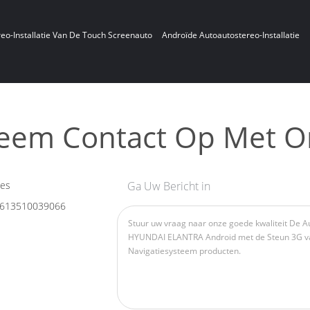
eo-Installatie Van De Touch Screenauto
Androïde Autoautostereo-Installatie
eem Contact Op Met O
les
Ga Uw Bericht in
613510039066