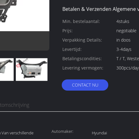
Betalen & Verzenden Algemene 
Min. bestelaantal:
4stuks
Prijs:
negotiable
Verpakking Details:
in doos
Levertijd:
3-4days
Betalingscondities:
T / T, West
Levering vermogen:
300pcs/day
CONTACT NU
tomschrijving
Automaker:
 Van verschillende
Hyundai