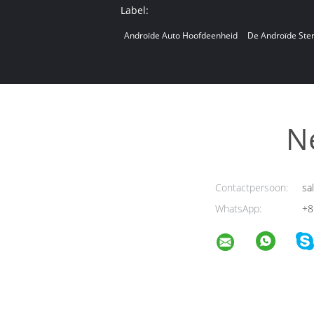
Label:
Androïde Auto Hoofdeenheid
De Androïde Ster
N
Contactpersoon:
sa
WhatsApp:
+8