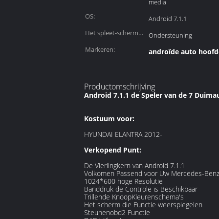
media
OS:
Android 7.1.1
Het spleet-scherm
Ondersteuning
wijze:
Markeren:
androïde auto hoof
Productomschrijving
Android 7.1.1 de Speler van de 7 Duim
Kostuum voor:
HYUNDAI ELANTRA 2012-
Verkopend Punt:
De Vierlingkern van Android 7.1.1
Volkomen Passend voor Uw Mercedes-Benz m
1024*600 hoge Resolutie
Banddruk de Controle is Beschikbaar
Trillende KnoopKleurenschema's
Het scherm die Functie weerspiegelen
Steunenobd2 Functie