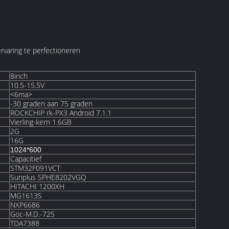
varing te perfectioneren
8inch
10.5-15.5V
<6ma>
-30 graden aan 75 graden
ROCKCHIP rk-PX3 Android 7.1.1
Vierling-kern 1.6GB
2G
16G
1024*600
Capacitief
STM32F091VCT
Sunplus SPHE8202VGQ
HITACHI 1200XH
MG1613S
NXP6686
Goc-M.D.-725
TDA7388