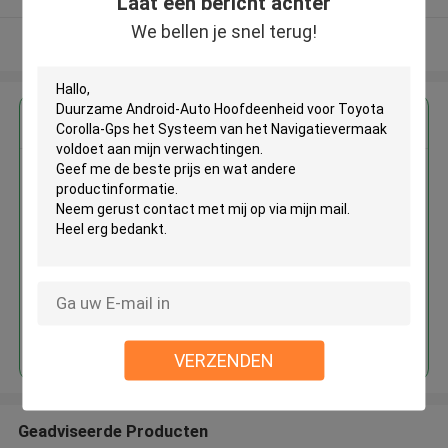
Laat een bericht achter
We bellen je snel terug!
Bekijk meer
Krijg de beste prijs voor
Duurzame Android-Auto
Hoofdeenheid voor Toyota
Corolla-Gps het Systeem van het
Navigatievermaak
Doorgaan
VERZENDEN
Geadviseerde Producten