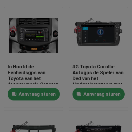
In Hoofd de
4G Toyota Corolla-
Eenheidsgps van
Autogps de Speler van
Toyota van het
Dvd van het
Autovermaak, Gezeten
Navigatiesysteem met
Nav Panle Grootte
de Functie van TPMS
Huis
Aanvraag sturen
Aanvraag sturen
200*100mm van
OBD
Toyota Prado
Producten
Ongeveer ons