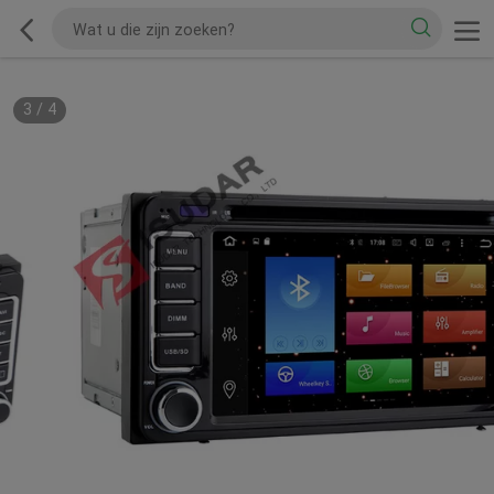
3
/
4