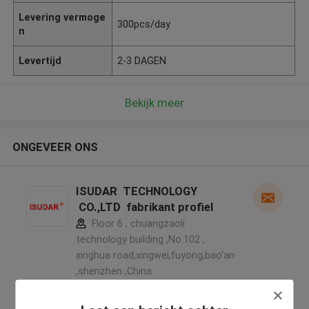
Levering vermoge
300pcs/day
n
Levertijd
2-3 DAGEN
Bekijk meer
ONGEVEER ONS
ISUDAR TECHNOLOGY
CO.,LTD fabrikant profiel
Floor 6 , chuangzaoli
technology building ,No.102 ,
xinghua road,xingwei,fuyong,bao'an
,shenzhen ,China
5.0
Geverifieerde Leverancier