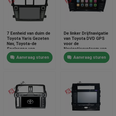
Fabrieksreis
Kwaliteitscontrole
7 Eenheid van duim de
De linker Drijfnavigatie
Toyota Yaris Gezeten
van Toyota DVD GPS
Nav, Toyota-de
voor de
Contacteer ons
Spelergps van
Navigatiesysteem van
Autodvd Ingebouwde
Toyota Corolla 2014
Aanvraag sturen
Aanvraag sturen
Radiotuner
Nieuws
Gevallen
Verzoek om een Citaat
Shopping