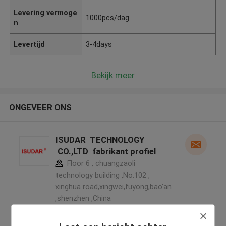
Levering vermoge
1000pcs/dag
n
Levertijd
3-4days
Bekijk meer
ONGEVEER ONS
ISUDAR TECHNOLOGY
CO.,LTD fabrikant profiel
Floor 6 , chuangzaoli
technology building ,No.102 ,
xinghua road,xingwei,fuyong,bao'an
,shenzhen ,China
5.0
Geverifieerde Leverancier