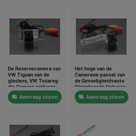
De Reservecamera van
Het hoge van de
VW Tiguan van de
Cameravw passat van
glaslens, VW Touareg
de Gevoeligheidsauto
die Camera omkeren
Omgekeerde Ontwerp
170 Graad
van de de
Huis
Aanvraag sturen
Aanvraag sturen
Cameramodule
Reserve
Producten
Ongeveer ons