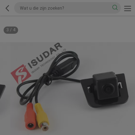
3
/
4