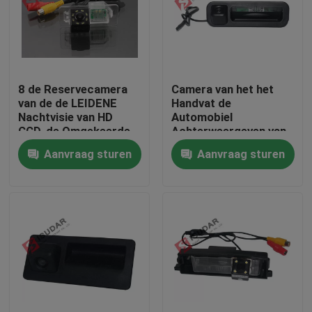
Fabrieksreis
Kwaliteitscontrole
8 de Reservecamera
Camera van het het
van de de LEIDENE
Handvat de
Nachtvisie van HD
Automobiel
Contacteer ons
CCD, de Omgekeerde
Achterweergeven van
Camera van
de autoboomstam,
Aanvraag sturen
Aanvraag sturen
Volkswagen Polo
Ford Focus die
Nieuws
Camera omkeren
Gevallen
Verzoek om een Citaat
Shopping