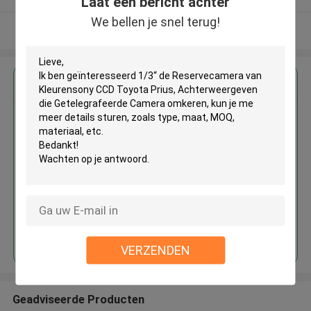
Laat een bericht achter
We bellen je snel terug!
Bekijk meer
Krijg de beste prijs voor
1/3“ de Reservecamera van
Kleurensony CCD Toyota Prius,
Achterweergeven die
Getelegrafeerde Camera
omkeren
Doorgaan
VERZENDEN
Geadviseerde Producten