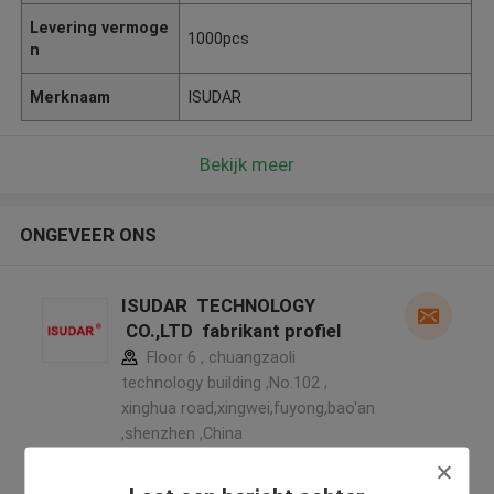
Levering vermoge
1000pcs
n
Merknaam
ISUDAR
Bekijk meer
ONGEVEER ONS
ISUDAR TECHNOLOGY
CO.,LTD fabrikant profiel
Floor 6 , chuangzaoli
technology building ,No.102 ,
xinghua road,xingwei,fuyong,bao'an
,shenzhen ,China
5.0
Geverifieerde Leverancier