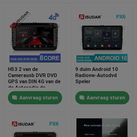
H53 2 van de
9 duim Android 10
Camerausb DVR DVD
Radiovw-Autodvd
GPS van DIN 4G van de
Speler
de Autoradio de
Autostereo-installatie
Huis
Aanvraag sturen
Aanvraag sturen
Producten
Ongeveer ons