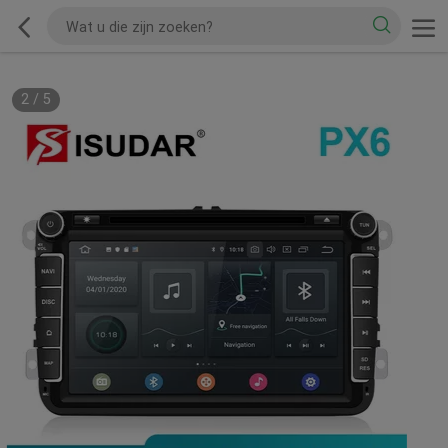
2
/
5