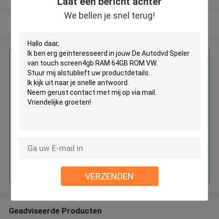
Laat een bericht achter
We bellen je snel terug!
Bekijk meer
Krijg de beste prijs voor
De Autodvd Speler van touch
screen4gb RAM 64GB ROM VW
Doorgaan
VERZENDEN
Geadviseerde Producten