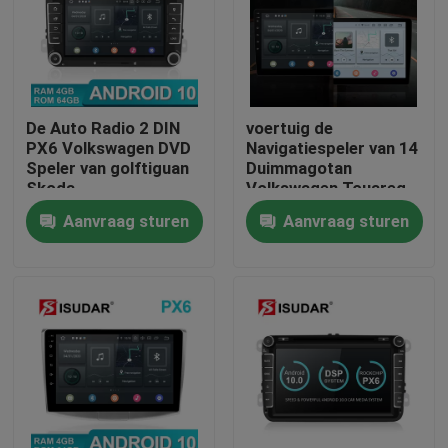
Fabrieksreis
Kwaliteitscontrole
De Auto Radio 2 DIN
voertuig de
PX6 Volkswagen DVD
Navigatiespeler van 14
Speler van golftiguan
Duimmagotan
Contacteer ons
Skoda
Volkswagen Touareg
DVD GPS
Aanvraag sturen
Aanvraag sturen
Nieuws
Gevallen
Verzoek om een Citaat
Shopping