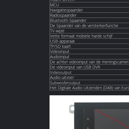
MCU
Navigatiespaander
Radiospaander
Bluetooth-Spaander
De Spaander van de versterkerfunctie
TV-wijze
Vette formaat mobiele harde schijf
USB-apparaat
TF/SD kaart
Videoinput
Audioinput
De achter videoinput van de meningscamer
De videoinput van USB DVR
Videooutput
Audio-uitvoer
Subwooferoutput
Het Digitale Audio Uitzenden (DAB) van Eur