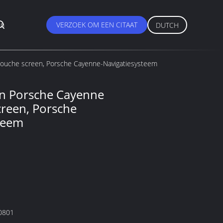
en
VERZOEK OM EEN CITAAT
DUTCH
touche screen, Porsche Cayenne-Navigatiesysteem
n Porsche Cayenne
reen, Porsche
teem
0801