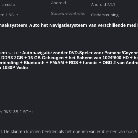
Android-
itimedia
Android 7.1.1
systeemversie:
Stuurwielcontrole:
ern 1.6GHz
Ondersteuning
rmaaksysteem
Auto het Navigatiesysteem Van verschillende medi
,
eem
van
de
navigatie
Auto
zonder DVD-Speler voor Porsche/Cayen
an DDR3 2GB + 16 GB Geheugen + het Scherm van 1024*600 HD + he
erbinding + Bluetooth + FM/AM + RDS + functie + OBD 2 van Andr
n 1080P Vedio
van RK3188 1.6GHz
f. De klanten kunnen beelden als het openen van emblemen van hun SD