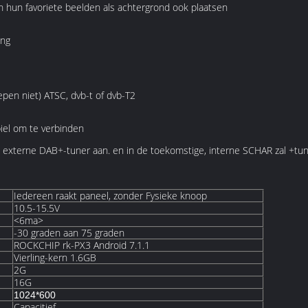
 hun favoriete beelden als achtergrond ook plaatsen
ing
repen niet) ATSC, dvb-t of dvb-T2
iel om te verbinden
 externe DAB+-tuner aan. en in de toekomstige, interne SCHAR zal +tu
Iedereen raakt paneel, zonder Fysieke knoop
10.5-15.5V
<6ma>
-30 graden aan 75 graden
ROCKCHIP rk-PX3 Android 7.1.1
Vierling-kern 1.6GB
2G
16G
1024*600
Capacitief