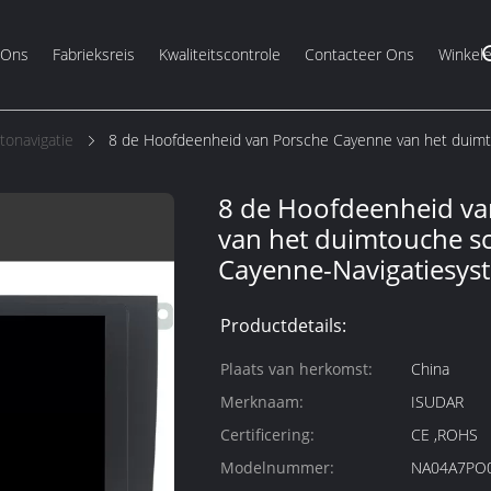
 Ons
Fabrieksreis
Kwaliteitscontrole
Contacteer Ons
Winkel
onavigatie
8 de Hoofdeenheid van Porsche Cayenne van het duim
8 de Hoofdeenheid va
van het duimtouche sc
Cayenne-Navigatiesys
Productdetails:
Plaats van herkomst:
China
Merknaam:
ISUDAR
Certificering:
CE ,ROHS
Modelnummer:
NA04A7PO