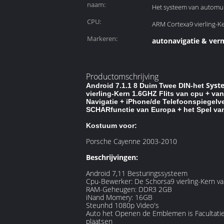
naam:
Het systeem van automul
CPU:
ARM Cortexa9 vierling-K
Markeren:
autonavigatie & ve
Productomschrijving
Syst
Android 7.1.1 8 Duim Twee DIN-het
vierling-Kern 1.6GHZ Flits van cpu + v
Navigatie + iPhone/de Telefoonspiegelv
SCHARfunctie van Europa + het Spel va
Kostuum voor:
Porsche Cayenne 2003-2010
Beschrijvingen:
Android 7,11 Besturingssysteem
Cpu-Bewerker: De Schorsa9 vierling-Kern 
RAM-Geheugen: DDR3 2GB
iNand Momery: 16GB
Steunhd 1080p Video's
Auto het Openen de Emblemen is Facultatie
plaatsen