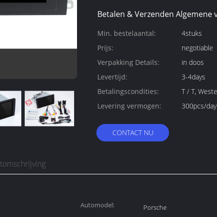
Betalen & Verzenden Algemene 
Min. bestelaantal:
4stuks
Prijs:
negotiable
Verpakking Details:
in doos
Levertijd:
3-4days
Betalingscondities:
T / T, West
Levering vermogen:
300pcs/day
CONTACT NU
tomschrijving
Automodel:
Porsche