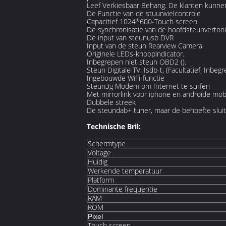
Leef Verkiesbaar Behang. De klanten kunnen
De Functie van de stuurwielcontrole
Capacitief 1024*600-Touch screen
De synchronisatie van de hoofdsteunverton
De input van steunusb DVR
Input van de steun Rearview Camera
Originele LEDs-knoopindicator.
Inbegrepen niet steun OBD2 ().
Steun Digitale TV: Isdb-t, (Facultatief, Inbeg
Ingebouwde WiFi-functie
Steun3g Modem om Internet te surfen
Met mirrorlink voor iphone en androïde mob
Dubbele streek
De steundab+ tuner, maar de behoefte sluit
Technische Bril:
Schermtype
Voltage
Huidig
Werkende temperatuur
Platform
Dominante frequentie
RAM
ROM
Pixel
Touch screen