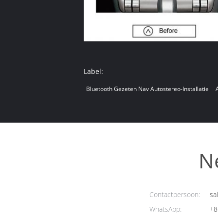
Label:
Bluetooth Gezeten Nav Autostereo-Installatie
N
Contactpersoon:
sa
WhatsApp:
+8