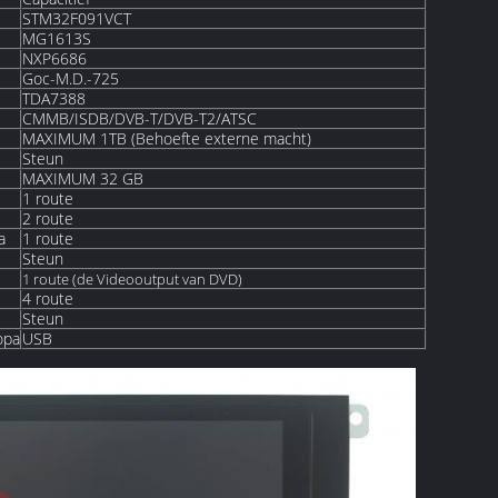
STM32F091VCT
MG1613S
NXP6686
Goc-M.D.-725
TDA7388
CMMB/ISDB/DVB-T/DVB-T2/ATSC
MAXIMUM 1TB (Behoefte externe macht)
Steun
MAXIMUM 32 GB
1 route
2 route
a
1 route
Steun
1 route (de Videooutput van DVD)
4 route
Steun
opa
USB