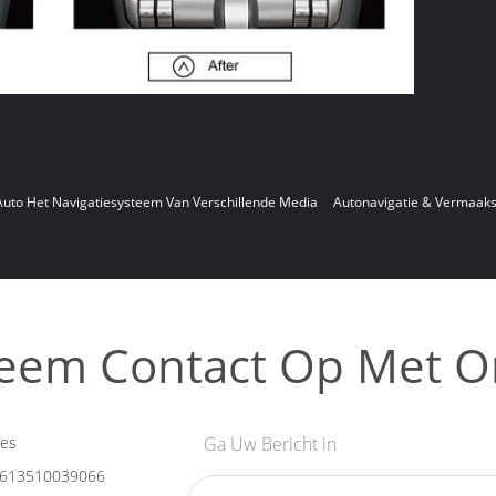
Auto Het Navigatiesysteem Van Verschillende Media
Autonavigatie & Vermaak
eem Contact Op Met O
les
Ga Uw Bericht in
613510039066