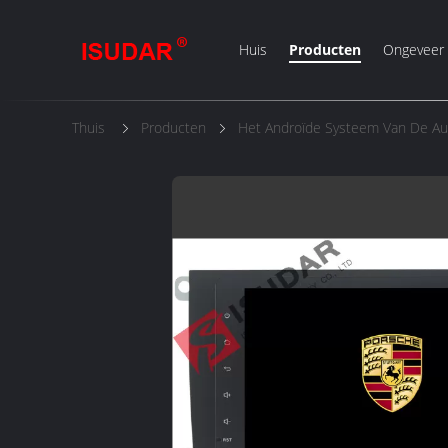
Huis
Producten
Ongeveer
Thuis
Producten
Het Androïde Systeem Van De Aut