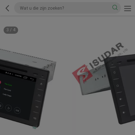
3
/
4