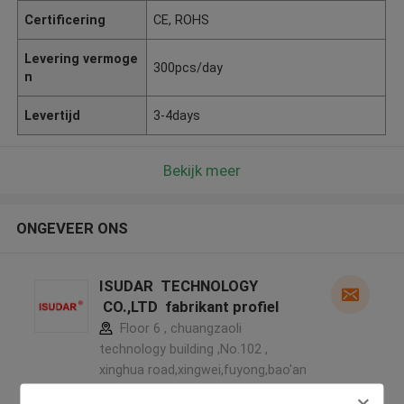
Certificering
CE, ROHS
Levering vermoge
300pcs/day
n
Levertijd
3-4days
Bekijk meer
ONGEVEER ONS
ISUDAR TECHNOLOGY
CO.,LTD fabrikant profiel
Floor 6 , chuangzaoli
technology building ,No.102 ,
xinghua road,xingwei,fuyong,bao'an
,shenzhen ,China