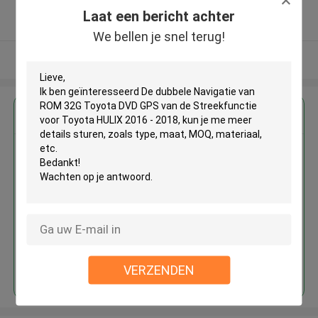
5.0
Laat een bericht achter
Geverifieerde Leverancier
We bellen je snel terug!
Bekijk meer
Krijg de beste prijs voor
De dubbele Navigatie van ROM
32G Toyota DVD GPS van de
Streekfunctie voor Toyota
HULIX 2016 - 2018
Doorgaan
VERZENDEN