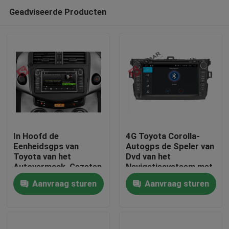
Geadviseerde Producten
In Hoofd de
4G Toyota Corolla-
Eenheidsgps van
Autogps de Speler van
Toyota van het
Dvd van het
Huis
Autovermaak, Gezeten
Navigatiesysteem met
Nav Panle Grootte
de Functie van TPMS
Aanvraag sturen
Aanvraag sturen
200*100mm van
OBD
Producten
Toyota Prado
Ongeveer ons